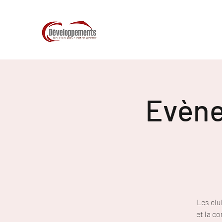
Evène
Les clu
et la c