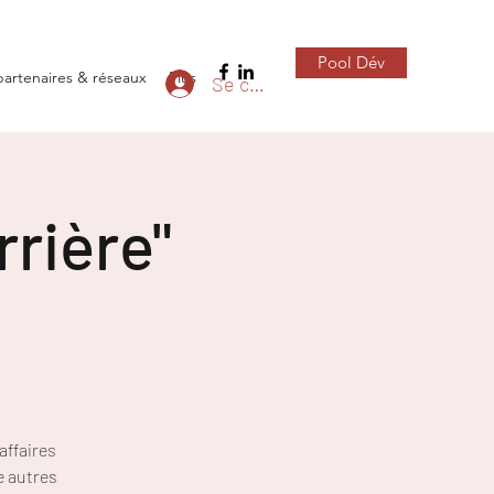
Pool Dév
artenaires & réseaux
Plus
Se connecter
rière"
affaires
e autres