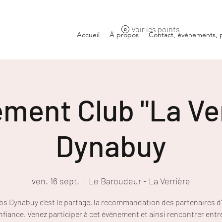
Voir les points
Accueil
À propos
Contact, évènements, p
ment Club "La Ver
Dynabuy
ven. 16 sept.
  |  
Le Baroudeur - La Verrière
bs Dynabuy c'est le partage, la recommandation des partenaires d’
onfiance. Venez participer à cet évènement et ainsi rencontrer entr